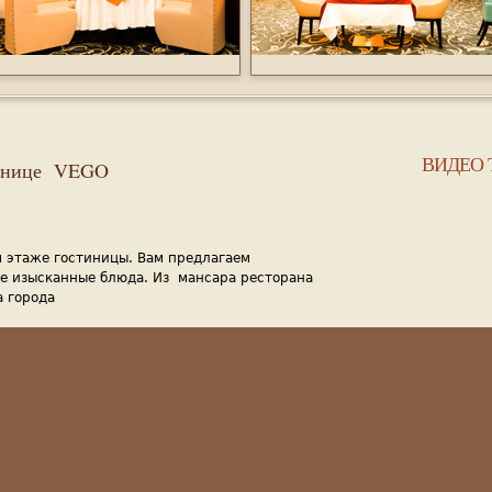
ВИДЕО 
стинице VEGO
м этаже гостиницы. Вам предлагаем
ие изысканные блюда. Из мансара ресторана
а города
100-130 человек в ужин, дни рождения, для
я бар. В разделе бар мы предлогаем вам
и, коктейли сделанные барменом
-м этаже кафе подают вкусные блюда и
ь здесь. Ресторан и кафе на нашем