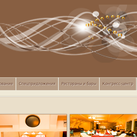
ование
Спецпридложения
Рестораны и бары
Конгресс-центр