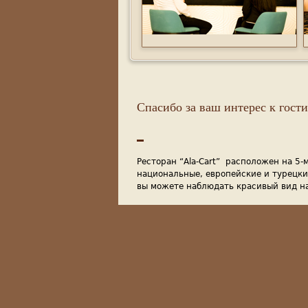
Спасибо за ваш интерес к го
Ресторан
“Ala-Cart”
расположен на 5-
национальные, европейские и турецк
вы можете наблюдать красивый вид н
Наш ресторан идеально подходит для 
банкетов. В ресторане также находитс
алеогольные и безалкогольные напитк
В дополнение к нашей гостинице на 1
сладости,а также вы можете отдохнут
гостинице открыт 24 часа в сутки.